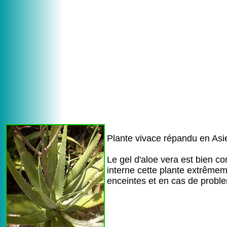
Plante vivace répandu en Asie 
Le gel d'aloe vera est bien c
interne cette plante extrême
enceintes et en cas de probl