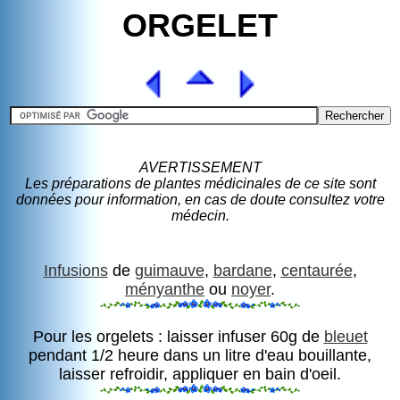
ORGELET
AVERTISSEMENT
Les préparations de plantes médicinales de ce site sont
données pour information, en cas de doute consultez votre
médecin.
Infusions
de
guimauve
,
bardane
,
centaurée
,
ményanthe
ou
noyer
.
Pour les orgelets : laisser infuser 60g de
bleuet
pendant 1/2 heure dans un litre d'eau bouillante,
laisser refroidir, appliquer en bain d'oeil.