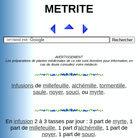
METRITE
AVERTISSEMENT
Les préparations de plantes médicinales de ce site sont données pour information, en
cas de doute consultez votre médecin.
Infusions
de
millefeuille
,
alchémille
,
tormentille
,
saule
,
noyer
,
souci
, ou
myrte
.
En
infusion
2 à 3 tasses par jour : 3 part de
myrte
, 1
part de
millefeuille
, 1 part d'
alchémille
, 1 part de
noyer
, 1 part de
souci
.