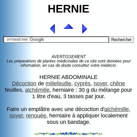
HERNIE
AVERTISSEMENT
Les préparations de plantes médicinales de ce site sont données pour
information, en cas de doute consultez votre médecin.
HERNIE ABDOMINALE
Décoction
de
millefeuille
,
cyprès
,
noyer
,
chêne
feuilles,
alchémille
, herniaire : 30 g du mélange pour
1 litre d'eau, 3 tasses par jour.
Faire un emplâtre avec une décoction d'
alchémille
,
noyer
,
renouée
, herniaire à appliquer localement
sous un bandage.