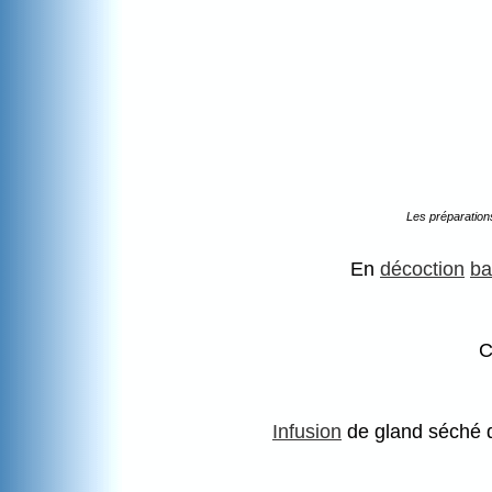
Les préparation
En
décoction
ba
C
Infusion
de gland séché d