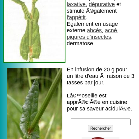
laxative
,
dépurative
et
stimule Ã©galement
l'appétit
.
Egalement en usage
externe
abcès
,
acné
,
piqures d'insectes
,
dermatose.
En
infusion
de 20 g pour
un litre d'eau Ã raison de 3
tasses par jour.
Lâ€™oseille est
apprÃ©ciÃ©e en cuisine
pour sa saveur acidulÃ©e.