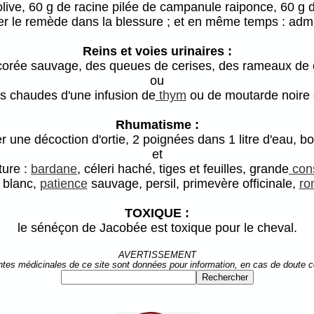
olive, 60 g de racine pilée de campanule raiponce, 60 g d
ter le remède dans la blessure ; et en même temps : admin
Reins et voies urinaires :
corée sauvage, des queues de cerises, des rameaux de cer
ou
s chaudes d'une infusion de
thym
ou de moutarde noire o
Rhumatisme :
r une décoction d'ortie, 2 poignées dans 1 litre d'eau, bou
et
ture :
bardane
, céleri haché, tiges et feuilles, grande
con
blanc,
patience
sauvage, persil, primevère officinale,
ro
TOXIQUE :
le sénéçon de Jacobée est toxique pour le cheval.
AVERTISSEMENT
ntes médicinales de ce site sont données pour information, en cas de doute 