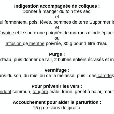
Indigestion accompagnée de coliques :
Donner à manger du foin très sec.
et
ui fermentent, pois, fèves, pommes de terre Supprimer le
et
'
avoine
et le son d'une poignée de marrons d'Inde épluch
ou
Infusion
de
menthe
poivrée, 30 g pour 1 litre d'eau.
Purge :
d'eau, puis donner de l'ail, 2 bulbes entiers écrasés et in
Vermifuge :
ans du son, du miel ou de la mélasse, puis : des
carotte
s
Pour prévenir les vers :
endent
commun,
fougère
mâle, frêne, genêt à balai, mou
Accouchement pour aider la parturition :
15 g de clous de girofle.