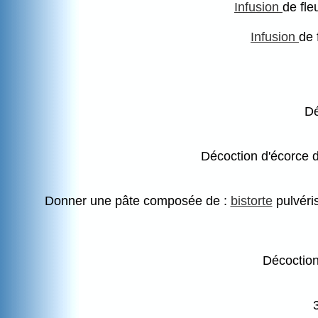
Infusion
de fle
Infusion
de 
Dé
Décoction d'écorce 
Donner une pâte composée de :
bistorte
pulvéri
Décoctio