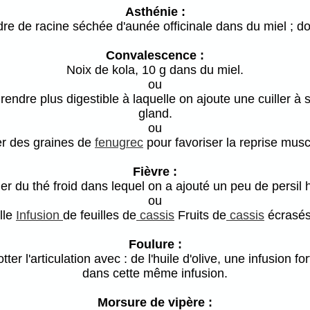
Asthénie :
re de racine séchée d'aunée officinale dans du miel ; do
Convalescence :
Noix de kola, 10 g dans du miel.
ou
 rendre plus digestible à laquelle on ajoute une cuiller à
gland.
ou
r des graines de
fenugrec
pour favoriser la reprise musc
Fièvre :
r du thé froid dans lequel on a ajouté un peu de persil
ou
ille
Infusion
de feuilles de
cassis
Fruits de
cassis
écrasés
Foulure :
ter l'articulation avec : de l'huile d'olive, une infusio
dans cette même infusion.
Morsure de vipère :