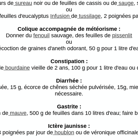
urs de
sureau
noir ou de feuilles de cassis ou de
sauge
,
ou
feuilles d'eucalyptus
Infusion
de
tussilage
, 2 poignées par
Colique accompagnée de météorisme :
Donner du
fenouil
sauvage, des feuilles de
pissenlit
ou
coction de graines d'aneth odorant, 50 g pour 1 litre d'e
Constipation :
de
bourdaine
vieille de 2 ans, 100 g pour 1 litre d'eau ou 
Diarrhée :
sée, 15 g, écorce de chênes séchée pulvérisée, 15g, mie
nécessaire.
Gastrite :
n de
mauve
, 500 g de feuilles dans 10 litres d'eau; faire b
Ictère jaunisse :
3 poignées par jour de
houblon
ou de véronique officinale