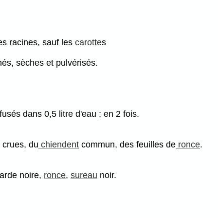
s racines, sauf les
carotte
s
és, sèches et pulvérisés.
fusés dans 0,5 litre d'eau ; en 2 fois.
 crues, du
chiendent
commun, des feuilles de
ronce
.
tarde noire,
ronce
,
sureau
noir.