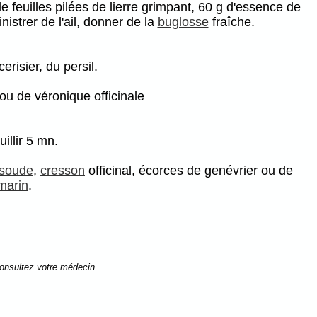
e feuilles pilées de lierre grimpant, 60 g d'essence de
istrer de l'ail, donner de la
buglosse
fraîche.
isier, du persil.
u de véronique officinale
illir 5 mn.
soude
,
cresson
officinal, écorces de genévrier ou de
marin
.
consultez votre médecin.