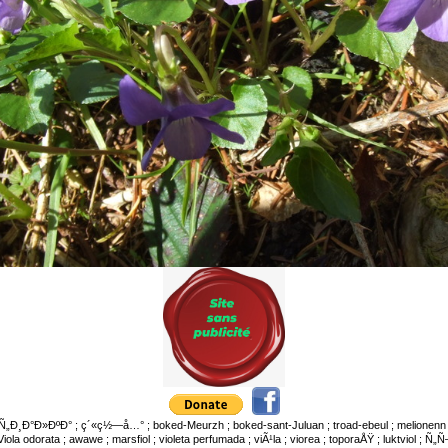
en ; Ñ„Ð¸Ð°Ð»ÐºÐ° ; ç´«ç½—å…° ; boked-Meurzh ; boked-sant-Juluan ; troad-ebeul ; melionenn ; vio
; Viola odorata ; awawe ; marsfiol ; violeta perfumada ; viÃ¹la ; viorea ; toporaÅŸ ; luktviol ; Ñ„Ñ