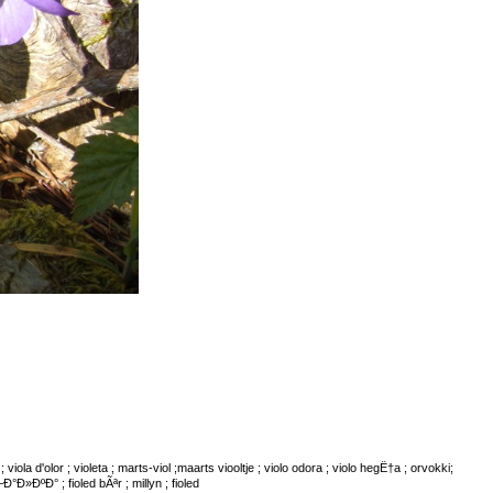
la d'olor ; violeta ; marts-viol ;maarts viooltje ; violo odora ; violo hegË†a ; orvokki;
–Ð°Ð»ÐºÐ° ; fioled bÃªr ; millyn ; fioled