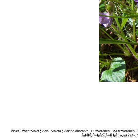
violet ; sweet violet ; viola ; violeta ; violette odorante ; Duftveilchen ; MÃ¤rzveilch
Î±Î³ÏÎ¹Î¿Î¼ÎµÎ½ÎµÎ¾Î­Î´ÎµÏ‚ ; ã‚¹ãƒŸãƒ¬