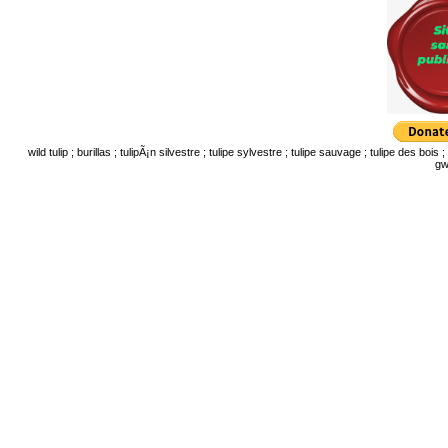
wild tulip ; burillas ; tulipÃ¡n silvestre ; tulipe sylvestre ; tulipe sauvage ; tulipe des bois ; 
gwy