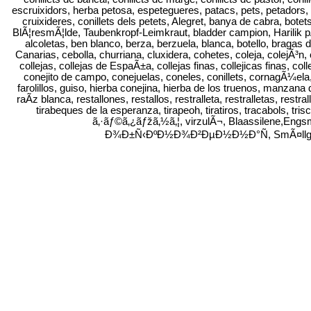
escruixidors, herba petosa, espetegueres, patacs, pets, petadors, pet
cruixideres, conillets dels petets, Alegret, banya de cabra, bote
BlÃ¦resmÃ¦lde, Taubenkropf-Leimkraut, bladder campion, Harilik p
alcoletas, ben blanco, berza, berzuela, blanca, botello, bragas 
Canarias, cebolla, churriana, cluxidera, cohetes, coleja, colejÃ³n, co
collejas, collejas de EspaÃ±a, collejas finas, collejicas finas, co
conejito de campo, conejuelas, coneles, conillets, cornagÃ¼ela, c
farolillos, guiso, hierba conejina, hierba de los truenos, manzan
raÃ­z blanca, restallones, restallos, restralleta, restralletas, restra
tirabeques de la esperanza, tirapeoh, tiratiros, tracabols, tris
ã‚·ãƒ©ã‚¿ãƒžã‚½ã‚¦, virzulÃ¬, Blaassilene,En
Ð¾Ð±Ñ‹ÐºÐ½Ð¾Ð²ÐµÐ½Ð½Ð°Ñ, SmÃ¤llglim