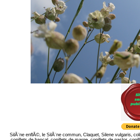
SilÃ¨ne enflÃ©, le SilÃ¨ne commun, Claquet, Silene vulgaris, colitxo
conillets de bancal, conillets de marge, conillets de pastor, conil