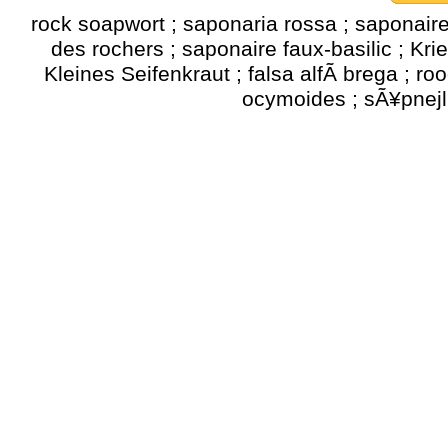
rock soapwort ; saponaria rossa ; saponaire
des rochers ; saponaire faux-basilic ; Kri
Kleines Seifenkraut ; falsa alfÃ brega ; ro
ocymoides ; sÃ¥pnejli