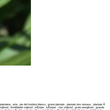
plantaina ; arta ; pie del hombre blanco ; grand plantain ; plantain des oiseaux ; plantain Ã
t vejbred ; bredbladet vejbred ; kÃ¦mpe ; kÃ¦mper ; stor vejbred ; grote weegbree ; granda