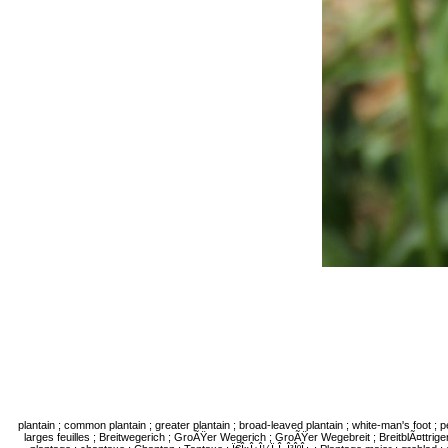
plantain ; common plantain ; greater plantain ; broad-leaved plantain ; white-man's foot ; p
larges feuilles ; Breitwegerich ; GroÃŸer Wegerich ; GroÃŸer Wegebreit ; BreitblÃ¤ttriger