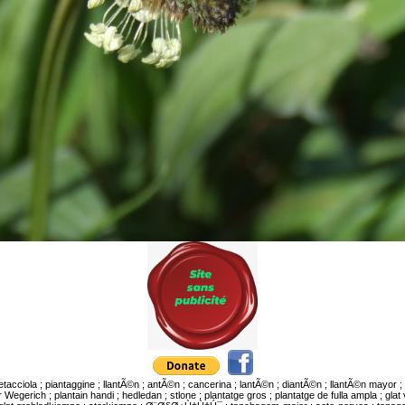
etacciola ; piantaggine ; llantÃ©n ; antÃ©n ; cancerina ; lantÃ©n ; diantÃ©n ; llantÃ©n mayor ; 
 Wegerich ; plantain handi ; hedledan ; stlone ; plantatge gros ; plantatge de fulla ampla ; gla