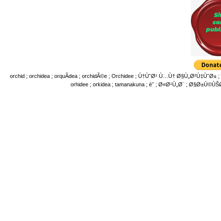
orchid ; orchidea ; orquÃ­dea ; orchidÃ©e ; Orchidee ; Ù†ÙˆØ¹ Ù…Ù† Ø§Ù„Ø²Ù‡ÙˆØ± ; å…
orhidee ; orkidea ; tamanakuna ; è˜­ ; Ø«Ø¹Ù„Ø¨ ; Ø§Ø±Ú©Ù