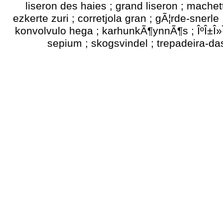
liseron des haies ; grand liseron ; mach
ezkerte zuri ; corretjola gran ; gÃ¦rde-snerle
konvolvulo hega ; karhunkÃ¶ynnÃ¶s ; ÎºÎ±Î»Ï…
sepium ; skogsvindel ; trepadeira-das