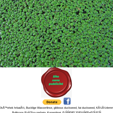
e, OkÅ™ehek hrbatÃ½, Bucklige Wasserlinse, gibbous duckweed, fat duckweed, KÃ¼Ã¼rlemmel,
Bultkroos,RzÄ™sa garbata, Kupandmat, Ð ÑÑÐºÐ° Ð³Ð¾Ñ€Ð±Ð°Ñ‚Ð°Ñ