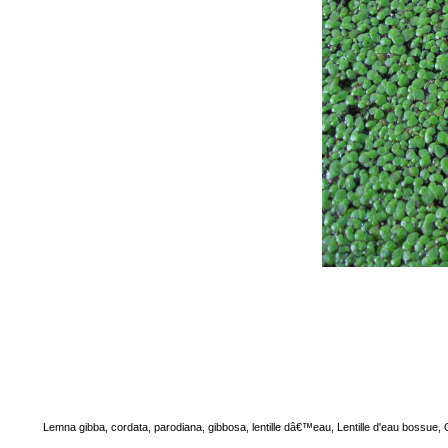
Lemna gibba, cordata, parodiana, gibbosa, lentille dâ€™eau, Lentille d'eau bossu