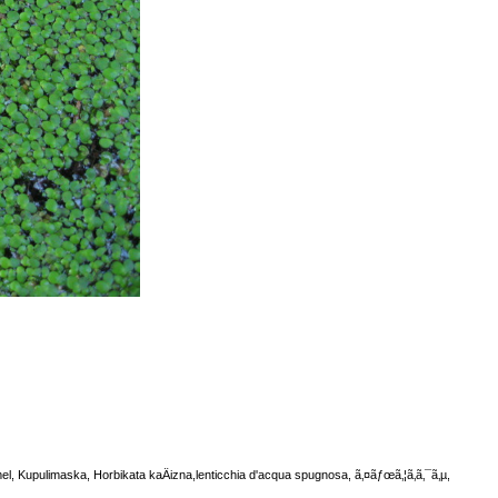
 Kupulimaska, Horbikata kaÄizna,lenticchia d'acqua spugnosa, ã‚¤ãƒœã‚¦ã‚­ã‚¯ã‚µ,