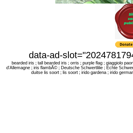
data-ad-slot="2024781794
bearded iris ; tall bearded iris ; orris ; purple flag ; giaggiolo pao
d'Allemagne ; iris flambÃ© ; Deutsche Schwertlilie ; Echte Schwertlilie ; 
duitse lis soort ; lis soort ; irido gardena ; irido german