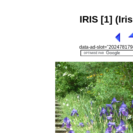
IRIS [1] (Ir
data-ad-slot="2024781794