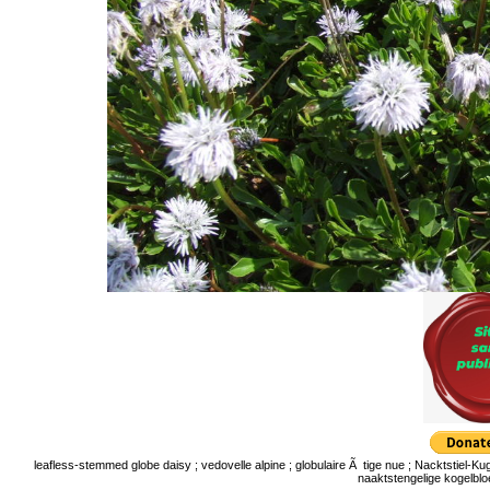
leafless-stemmed globe daisy ; vedovelle alpine ; globulaire Ã tige nue ; Nacktstiel-
naaktstengelige kogelbloe