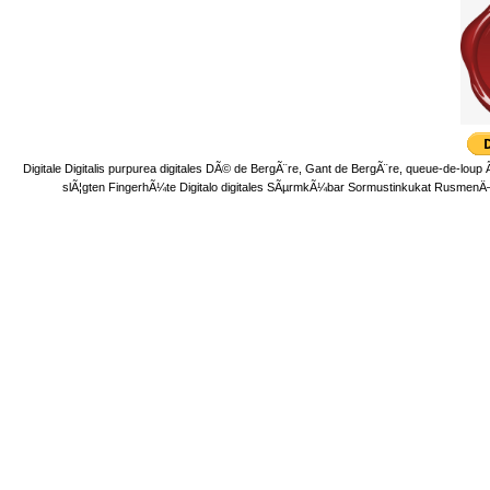
Digitale Digitalis purpurea digitales DÃ© de BergÃ¨re, Gant de BergÃ¨re, queue-de
slÃ¦gten FingerhÃ¼te Digitalo digitales SÃµrmkÃ¼bar Sormustinkukat Rusmen