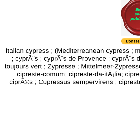
Italian cypress ; (Mediterreanean cypress ; 
; cyprÃ¨s ; cyprÃ¨s de Provence ; cyprÃ¨s d
toujours vert ; Zypresse ; Mittelmeer-Zypress
cipreste-comum; cipreste-da-itÃ¡lia; ciprest
ciprÃ©s ; Cupressus sempervirens ; cipreste