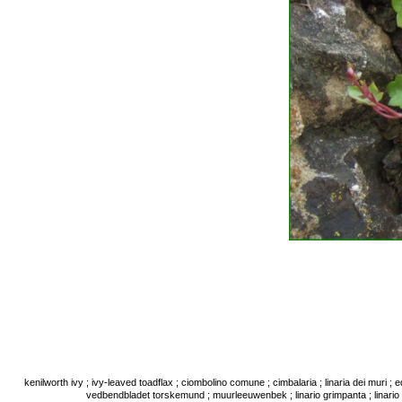
kenilworth ivy ; ivy-leaved toadflax ; ciombolino comune ; cimbalaria ; linaria dei muri ; 
vedbendbladet torskemund ; muurleeuwenbek ; linario grimpanta ; linario 