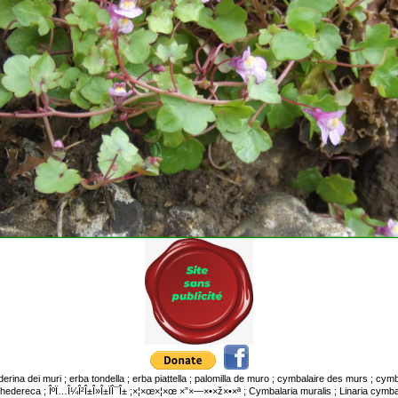
ederina dei muri ; erba tondella ; erba piattella ; palomilla de muro ; cymbalaire des murs ; cy
hedereca ; ÎºÏ…Î¼Î²Î±Î»Î±ÏÎ¯Î± ;×¦×œ×¦×œ ×”×—×•×ž×•×ª ; Cymbalaria muralis ; Linaria cymbala