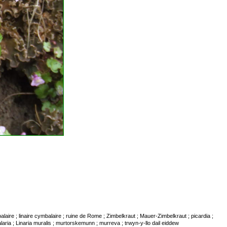
mbalaire ; linaire cymbalaire ; ruine de Rome ; Zimbelkraut ; Mauer-Zimbelkraut ; picardia ;
ria ; Linaria muralis ; murtorskemunn ; murreva ; trwyn-y-llo dail eiddew