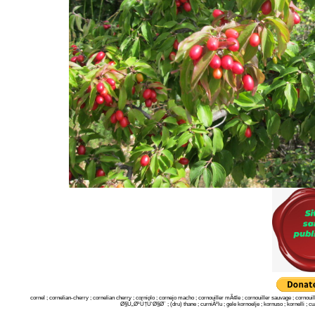
cornel ; cornelian-cherry ; cornelian cherry ; corniolo ; cornejo macho ; cornouiller mÃ¢le ; cornouiller sauvage ; cornouil
Ø§Ù„Ø¹Ù†Ù‘Ø§Ø¨ ; (dru) thane ; curniÃ²lu ; gele kornoelje ; kornuso ; kornelli ; cu