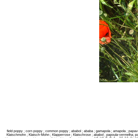
field poppy ; corn poppy ; common poppy ; ababol ; ababa ; gamapola ; amapola ; papaver
Klatschmohn ; Klatsch-Mohn ; Klapperrose ; Klatschrose ; ababol ; papoula-vermelha; pap