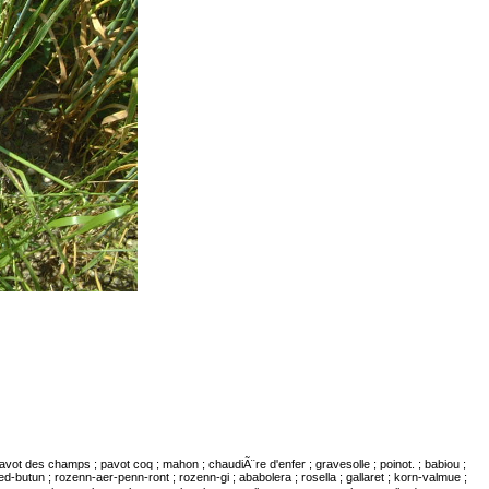
ot des champs ; pavot coq ; mahon ; chaudiÃ¨re d'enfer ; gravesolle ; poinot. ; babiou ;
utun ; rozenn-aer-penn-ront ; rozenn-gi ; ababolera ; rosella ; gallaret ; korn-valmue ;