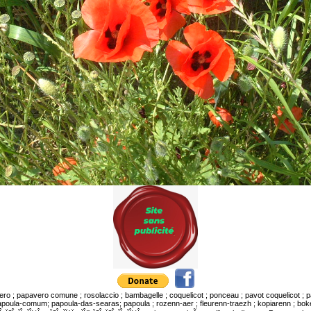
o ; papavero comune ; rosolaccio ; bambagelle ; coquelicot ; ponceau ; pavot coquelicot ; pav
oula-comum; papoula-das-searas; papoula ; rozenn-aer ; fleurenn-traezh ; kopiarenn ; boked-b