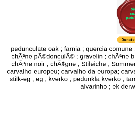
pedunculate oak ; farnia ; quercia comune ; 
chÃªne pÃ©donculÃ© ; gravelin ; chÃªne bl
chÃªne noir ; chÃ¢gne ; Stileiche ; Somme
carvalho-europeu; carvalho-da-europa; carval
stilk-eg ; eg ; kverko ; pedunkla kverko ; t
alvarinho ; ek de