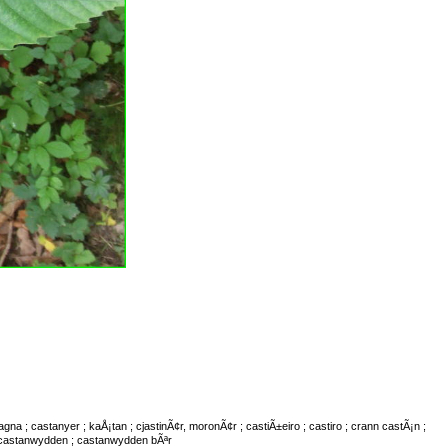
 ; castanyer ; kaÅ¡tan ; cjastinÃ¢r, moronÃ¢r ; castiÃ±eiro ; castiro ; crann castÃ¡n ;
 ; castanwydden ; castanwydden bÃªr