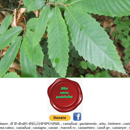
enbaum ; Ø´Ø¬Ø±Ø© Ø§Ù„ÙƒØ³ØªÙ†Ø§Ø¡ ; castaÃ±al ; gaztainondo ; arbu ; kistinenn ; castagna
a sativa ; castaÃ±al ; castagna ; castan ; maronÃ ro ; castanheiro ; castÃ gn ; castanyer