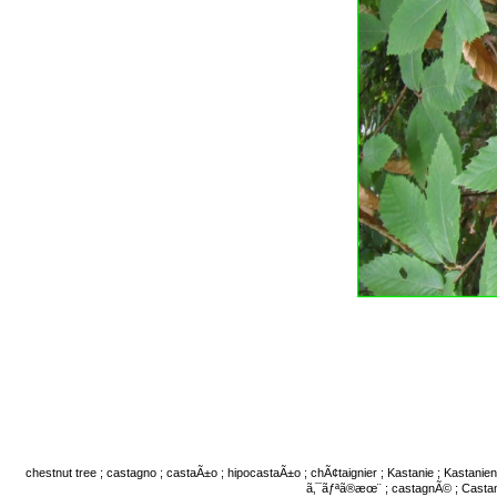
chestnut tree ; castagno ; castaÃ±o ; hipocastaÃ±o ; chÃ¢taignier ; Kastanie ; Kastani
ã‚¯ãƒªã®æœ¨ ; castagnÃ© ; Castane