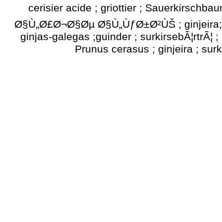
cerisier acide ; griottier ; Sauerkirs
Ø§Ù„Ø£Ø¬Ø§Øµ Ø§Ù„ÙƒØ±Ø²ÙŠ ; ginjeira; cer
ginjas-galegas ;guinder ; surkirsebÃ¦rtrÃ¦ 
Prunus cerasus ; ginjeira ; sur