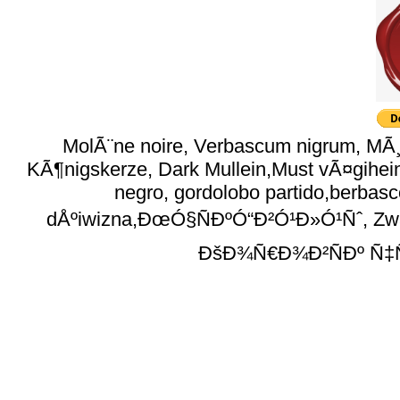
MolÃ¨ne noire, Verbascum nigrum, MÃ
KÃ¶nigskerze, Dark Mullein,Must vÃ¤gihein
negro, gordolobo partido,berbas
dÅºiwizna,ÐœÓ§ÑÐºÓ“Ð²Ó¹Ð»Ó¹Ñˆ, Zwart
ÐšÐ¾Ñ€Ð¾Ð²ÑÐº Ñ‡Ñ‘