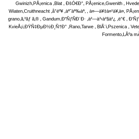
Gwinizh,PÅ¡enica ,Blat , ÐšÓ€Ð°, PÅ¡enice,Gwenith , Hvede,Wei
Wiaten,Cruithneacht ,å°éº¥ ,àª˜àª‰àª‚ , à¤—à¥‡à¤¹à¥‚à¤, PÅ
grano,ã‚³ãƒ ã‚® , Gandum,Ð“ÑƒÑÐ´Ð· ,à²—à³‹à²§à²¿ ,ë°€ , Ð‘
KvieÅ¡i,ÐŸÑ‡ÐµÐ½Ð¸Ñ†Ð° ,Rano,Tarwe , BlÃ¨i,Pszenica , Vet
Formento,LÃºa mÃ¬ 