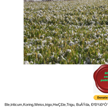
Ble,triticum,Koring,Weiss,trigo,HwÇ£te,Trigu, BuÄŸda, Ð‘Ð