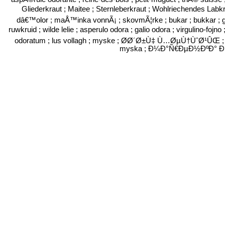
Gliederkraut ; Maitee ; Sternleberkraut ; Wohlriechendes Labkr
dâ€™olor ; maÅ™inka vonnÃ¡ ; skovmÃ¦rke ; bukar ; bukkar ; g
ruwkruid ; wilde lelie ; asperulo odora ; galio odora ; virgulino-fojn
odoratum ; lus vollagh ; myske ; Ø­Ø´Ø±Ù‡ Ù…ØµÙ†ÙˆØ¹ÛŒ ; ma
myska ; Ð¼Ð°Ñ€ÐµÐ½ÐºÐ° Ð·Ð