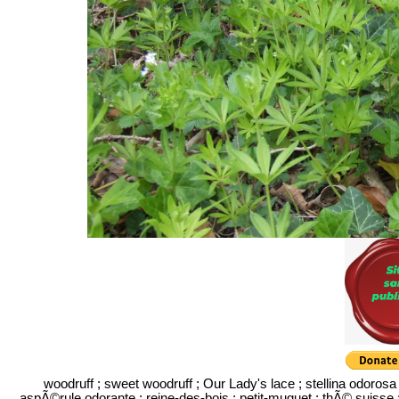
woodruff ; sweet woodruff ; Our Lady's lace ; stellina odorosa ;
aspÃ©rule odorante ; reine-des-bois ; petit-muguet ; thÃ© suisse ;