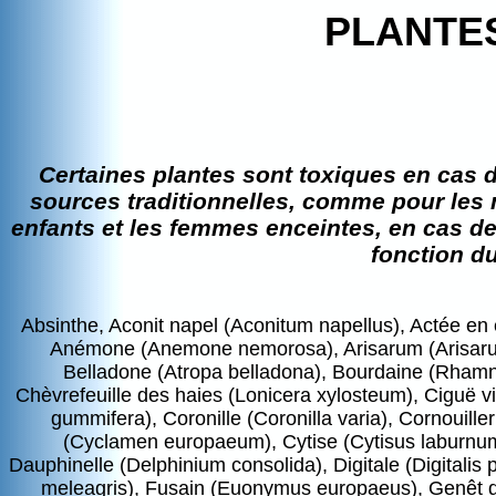
PLANTE
Certaines plantes sont toxiques en cas 
sources traditionnelles, comme pour les 
enfants et les femmes enceintes, en cas de
fonction du
Absinthe, Aconit napel (Aconitum napellus), Actée en é
Anémone (Anemone nemorosa), Arisarum (Arisarum v
Belladone (Atropa belladona), Bourdaine (Rhamnus
Chèvrefeuille des haies (Lonicera xylosteum), Ciguë vi
gummifera), Coronille (Coronilla varia), Cornouille
(Cyclamen europaeum), Cytise (Cytisus laburnu
Dauphinelle (Delphinium consolida), Digitale (Digitalis
meleagris), Fusain (Euonymus europaeus), Genêt d'E