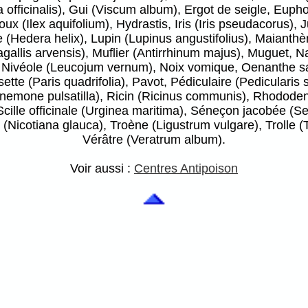
officinalis), Gui (Viscum album), Ergot de seigle, Eupho
oux (Ilex aquifolium), Hydrastis, Iris (Iris pseudacorus)
re (Hedera helix), Lupin (Lupinus angustifolius), Maia
allis arvensis), Muflier (Antirrhinum majus), Muguet, Na
 Nivéole (Leucojum vernum), Noix vomique, Oenanthe sa
e (Paris quadrifolia), Pavot, Pédiculaire (Pedicularis si
nemone pulsatilla), Ricin (Ricinus communis), Rhodode
cille officinale (Urginea maritima), Séneçon jacobée (Se
Nicotiana glauca), Troène (Ligustrum vulgare), Trolle (T
Vérâtre (Veratrum album).
Voir aussi :
Centres Antipoison