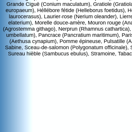
Grande Ciguë (Conium maculatum), Gratiole (Gratiola 
europaeum), Héllébore fétide (Helleborus foetidus), H
laurocerasus), Laurier-rose (Nerium oleander), Lier
elaterium), Morelle douce-amère, Mouron rouge (Anag
(Agrostemma githago), Nerprun (Rhamnus cathartica),
umbellatum), Pancrace (Pancratium maritimum), Parisett
(Aethusa cynapium), Pomme épineuse, Pulsatille (A
Sabine, Sceau-de-salomon (Polygonatum officinale), S
Sureau hièble (Sambucus ebulus), Stramoine, Tabac (