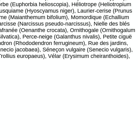
rbe (Euphorbia helioscopia), Héliotrope (Heliotropium
, Jusquiame (Hyoscyamus niger), Laurier-cerise (Prunus
nthème (Maianthemum bifolium), Momordique (Echallium
rcisse (Narcissus pseudo-narcissus), Nielle des blés
franée (Oenanthe crocata), Ornithogale (Ornithogalum
lvatica), Perce-neige (Galanthus nivalis), Petite ciguë
ndron (Rhododendron ferrugineum), Rue des jardins,
necio jacobaea), Séneçon vulgaire (Senecio vulgaris),
rollius europaeus), Vélar (Erysimum cheiranthoides),