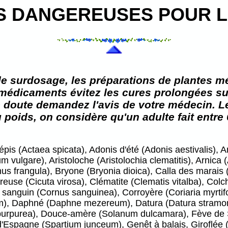
S DANGEREUSES POUR L
de surdosage, les préparations de plantes mé
médicaments évitez les cures prolongées sur
 doute demandez l'avis de votre médecin. L
 poids, on considère qu'un adulte fait entre 
pis (Actaea spicata), Adonis d'été (Adonis aestivalis), An
ulgare), Aristoloche (Aristolochia clematitis), Arnica
 frangula), Bryone (Bryonia dioica), Calla des marais (
reuse (Cicuta virosa), Clématite (Clematis vitalba), Col
r sanguin (Cornus sanguinea), Corroyère (Coriaria myrtif
m), Daphné (Daphne mezereum), Datura (Datura stramoni
 purpurea), Douce-amère (Solanum dulcamara), Fève de Sain
spagne (Spartium junceum), Genêt à balais, Giroflée (C