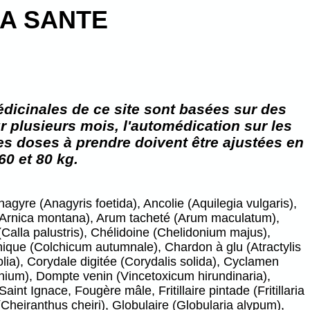
A SANTE
dicinales de ce site sont basées sur des
 plusieurs mois, l'automédication sur les
es doses à prendre doivent être ajustées en
60 et 80 kg.
agyre (Anagyris foetida), Ancolie (Aquilegia vulgaris),
 (Arnica montana), Arum tacheté (Arum maculatum),
Calla palustris), Chélidoine (Chelidonium majus),
chique (Colchicum autumnale), Chardon à glu (Atractylis
olia), Corydale digitée (Corydalis solida), Cyclamen
um), Dompte venin (Vincetoxicum hirundinaria),
t Ignace, Fougère mâle, Fritillaire pintade (Fritillaria
heiranthus cheiri), Globulaire (Globularia alypum),