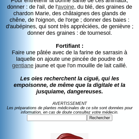
Pour entretenir la bonne santé de ces animaux,
donner : de l'ail, de l'
avoine
, du blé, des graines de
chardon Marie, des châtaignes des glands de
chêne, de l'oignon, de l'orge ; donner des baies :
d'aubépines, qui sont très appréciées, de genièvre ;
donner des graines : de tournesol.
Fortifiant :
Faire une pâtée avec de la farine de sarrasin à
laquelle on ajoute une pincée de poudre de
gentiane
jaune et que l'on mouille de lait caillé.
Les oies recherchent la ciguë, qui les
empoisonne, de même que la digitale et la
jusquiame, dangereuses.
AVERTISSEMENT
Les préparations de plantes médicinales de ce site sont données pour
information, en cas de doute consultez votre médecin.