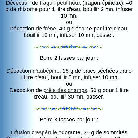
Décoction de
fragon petit houx
(fragon épineux), 40
g de rhizome pour 1 litre d'eau, bouillir 2 mn, infuser
10 mn.
ou
Décoction de
frêne
, 40 g d'écorce par litre d'eau,
bouillir 10 mn, infuser 10 mn, passer.
Boire 2 tasses par jour :
Décoction d'
aubépine
, 15 g de baies séchées dans
1 litre d'eau, bouillir 5 mn, infuser 10 mn.
ou
Décoction de
prêle des champs
, 50 g pour 1 litre
d'eau, bouillir 30 mn, passer.
Boire 3 tasses par jour :
Infusion
d'
aspérule
odorante, 20 g de sommités