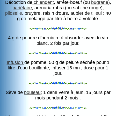
Décoction de
chiendent
, arrête-boeuf (ou
bugrane
),
pariétaire
, arenaria rubra (ou sabline rouge),
piloselle
, bruyère, raisin d'ours, aubier de
tilleul
: 40
g de mélange par litre à boire à volonté.
4 g de poudre d'herniaire à absorder avec du vin
blanc, 2 fois par jour.
Infusion
de pomme, 50 g de pelure séchée pour 1
litre d'eau bouillante, infuser 15 mn ; dose pour 1
jour.
Sève de
bouleau
; 1 demi-verre à jeun, 15 jours par
mois pendant 2 mois .