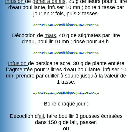
Infusion
de
genêt à balais
, 25 g de fleurs pour 1 litre
d'eau bouillante, infuser 10 mn ; boire 1 tasse par
jour en 2 fois, puis 2 tasses.
Décoction de
maïs
, 40 g de stigmates par litre
d'eau, bouillir 10 mn ; dose pour 48 h.
Infusion
de persicaire acre, 30 g de plante entière
fragmentée pour 2 litres d'eau bouillante, infuser 10
mn; prendre par cuiller à soupe jusqu'à la valeur de
1 tasse.
Boire chaque jour :
Décoction d'
ail
, faire bouillir 3 gousses écrasées
dans 150 g de lait, passer.
ou