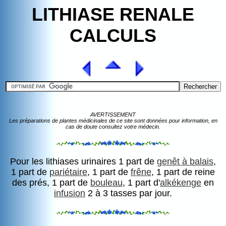
LITHIASE RENALE
CALCULS
AVERTISSEMENT
Les préparations de plantes médicinales de ce site sont données pour information, en
cas de doute consultez votre médecin.
Pour les lithiases urinaires 1 part de
genêt à balais
,
1 part de
pariétaire
, 1 part de
frêne
, 1 part de reine
des prés, 1 part de
bouleau
, 1 part d'
alkékenge
en
infusion
2 à 3 tasses par jour.