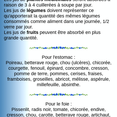
raison de 3 à 4 cuillerées à soupe par jour.
Les jus de
légumes
doivent représenter ce
qu'apporterait la quantité des mêmes légumes
consommés comme aliment dans une journée, 1/2
verre par jour.
Les jus de
fruits
peuvent être absorbé en plus
grande quantité.
Pour l'estomac :
Poireau, betterave rouge, chou (ulcères), chicorée,
courgette, fenouil, épinard, concombre, cresson,
pomme de terre, pommes, cerises, fraises,
framboises, groseilles, abricot, mélisse, aspérule,
millefeuille, absinthe.
Pour le foie :
Pissenlit, radis noir, tomate, chicorée, endive,
cresson, chou, carotte, betterave rouge, artichaut,