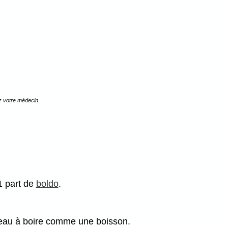
z votre médecin.
 1 part de
boldo
.
 d'eau à boire comme une boisson.